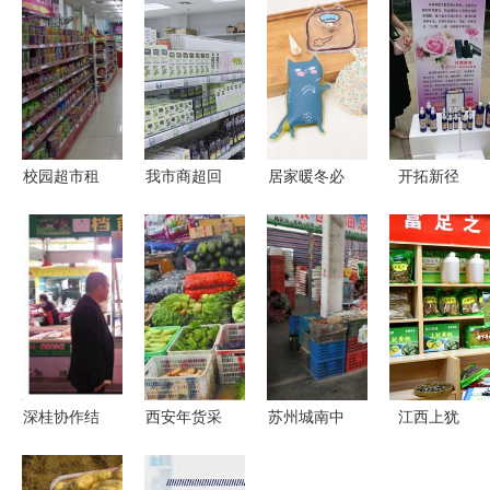
校园超市租
我市商超回
居家暖冬必
开拓新径
赁费的博弈
暖，“人间
备 暖手宝
临潼农副产
日用品销售
烟火”归来
与暖贴的全
品销售的创
如何平衡
推动日用百
方位指南
新思路
8%的红线
货销售稳步
回升
深桂协作结
西安年货采
苏州城南中
江西上犹
硕果 宝安
购全攻略
凯农副产品
富足之家日
帮扶都安、
农副产品
批发市场
用百货销